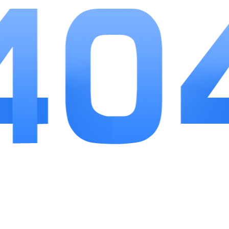
1、福利获取门槛低，日常、赛季副本产出全部
养成道具，充值不影响核心装备掉落。
2、背包内置自动筛选保留功能，一键拾取掉
落，省去手动分拣装备的繁琐操作。
3、多难度梯度适配不同玩家，新手通关主线即
可成型基础流派，老手可冲高层秘境。
小编点评
不一样传说作为移动端暗黑刷子类RPG，没有花
哨的特效堆砌，依靠扎实的装备构筑与养成体系留住
玩家。竖屏单手操作降低上手门槛，挂机玩法适配通
勤、休息等碎片化场景，装备词条、符文组合提供充
足长线探索空间，反复刷副本不会产生单调感。游戏