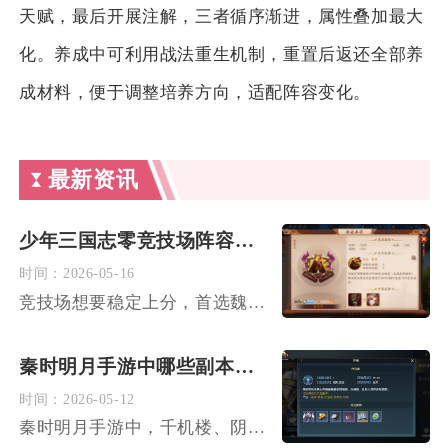
天赋，最后开展注解，三者循序渐进，属性叠加最大
化。养成中可利用战法重生机制，重置后返还全部养
成材料，便于调整培养方向，适配阵容变化。
最新资讯
少年三国志零竞技场阵容的顶级搭配吗
时间：
2026-05-16
竞技场想要稳定上分，首选魏国双核爆发流，核心阵容为曹操+典韦...
秦时明月手游中哪些副本最适合使用神组合技
时间：
2026-05-12
秦时明月手游中，千机楼、阴阳幻界、噬牙狱及高难主线副本最适合...