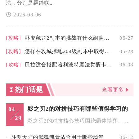
法，分别是羁绊联...
2026-08-06
[攻略]
卧虎藏龙2副本的挑战有什么组队建议
06-27
[攻略]
怎样在攻城掠地204级副本中取得胜利
05-28
[攻略]
贝拉适合搭配哈利波特魔法觉醒卡牌吗
06-08
热门话题
查看更多
影之刃2的对拼技巧有哪些值得学习的
04
29
影之刃2的对拼核心技巧围绕霸体博弈、技能前摇预判、换人衔接、...
斗罗大陆的武魂魂骨适合用于哪些场景
06-12