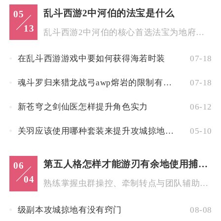
乱斗西游2中河伯的法宝是什么
05
13
乱斗西游2中河伯的核心首选法宝为地府生死薄，次要选择可搭配多...
在乱斗西游游戏中要如何获得海若时装
07-18
魂斗罗归来猎龙战弓awp熔岩的限制有哪些
07-18
新苍穹之剑仙医怎样提升角色实力
06-12
关羽应该使用哪种套装来提升攻城掠地的能力
05-10
第五人格怎样才能游刃有余地使用捕虫人
06
04
熟练掌握虫群操控、牵制转点与团队辅助技巧，是捕虫人在对局中游...
级副本攻城掠地有没有窍门
08-08