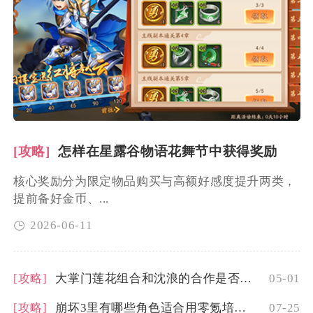
[攻略]
怎样在星露谷物语花舞节中获得奖励
核心奖励分为限定物品购买与高额好感度提升两类，
提前备好金币、...
2026-06-11
[攻略]
大掌门莲花组合和沈浪的合作是否受到了乐迷们的喜爱
05-01
[攻略]
崩坏3里有哪些角色适合用零氪培养作为主c
07-25