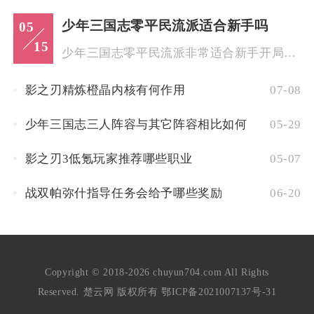
少年三国志零平民流派适合新手吗
05
15
少年三国志零平民流派非常适合新手开局，新手依托游戏内成熟的免...
影之刃精炼橙晶内核有何作用
07-08
少年三国志三人阵容与其它阵容相比如何
05-29
影之刃3低氪玩家推荐哪些职业
05-07
战双帕弥什指导任务会给予哪些奖励
06-20
Copyright © 2018-2026 chuyun704.com All Rights
Reserved. 楚云网 版权所有
鄂ICP备2021007137号-31