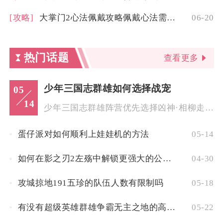
[攻略]
大掌门2心法佩戴攻略佩戴心法需要注意哪些要点
06-20
热门话题
查看更多
少年三国志群雄如何选择战宠
05
14
少年三国志群雄阵营优先选择凶神·相柳走爆发减怒收割路线，持久...
蛋仔派对如何顺利上娃娃机的方法
05-14
如何在影之刃2左殇中解锁更强大的公共技能
04-30
攻城掠地191五珍的队伍人数有限制吗
05-18
有没有超级英雄群雄争霸无主之地的高级技巧
05-22