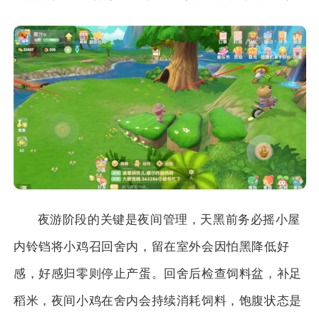
夜游阶段的关键是夜间管理，天黑前务必摇小屋
内铃铛将小鸡召回舍内，留在室外会因怕黑降低好
感，好感归零则停止产蛋。回舍后检查饲料盆，补足
稻米，夜间小鸡在舍内会持续消耗饲料，饱腹状态是