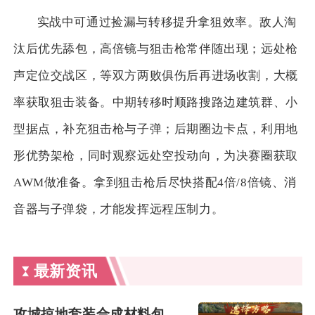
实战中可通过捡漏与转移提升拿狙效率。敌人淘
汰后优先舔包，高倍镜与狙击枪常伴随出现；远处枪
声定位交战区，等双方两败俱伤后再进场收割，大概
率获取狙击装备。中期转移时顺路搜路边建筑群、小
型据点，补充狙击枪与子弹；后期圈边卡点，利用地
形优势架枪，同时观察远处空投动向，为决赛圈获取
AWM做准备。拿到狙击枪后尽快搭配4倍/8倍镜、消
音器与子弹袋，才能发挥远程压制力。
最新资讯
攻城掠地套装合成材料包括哪些