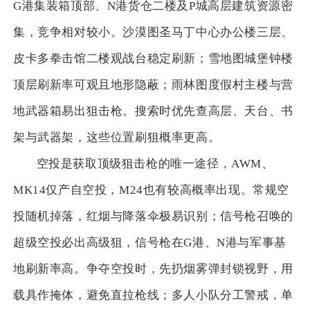
G港集装箱顶部、N港货仓二楼及P城高层建筑资源密
集，竞争相对较小。沙漠图圣马丁中心办公楼三层、
皮卡多拳击馆二楼观战台稳定刷新；雪地图城堡钟楼
顶层刷新率可观且地形隐蔽；雨林图度假村主楼与营
地武器箱易出狙击枪。搜索时优先查高层、天台、书
架与武器架，这些位置刷狙概率更高。
空投是获取顶级狙击枪的唯一途径，AWM、
MK14仅产自空投，M24也有较高概率出现。常规空
投随机掉落，红烟与降落伞极易识别；信号枪召唤的
超级空投必出高级狙，信号枪在G港、N港与军事基
地刷新率高。争夺空投时，先扔烟雾弹封锁视野，用
载具作掩体，避免直拉枪线；多人小队分工警戒，单