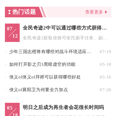
热门话题
查看更多
全民奇迹2中可以通过哪些方式获得坐骑
07
12
全民奇迹2获取坐骑可依托新手任务、副本碎片合成、战盟与专属商...
少年三国志橙将有哪些对战斗环境适应能力较强的角色
07-19
如何打开影之刃3黑暗虚空的功能
05-18
侠义ol侠义ol拜师可以获得哪些好处
05-16
侠义ol襄阳卫为何要全力加点
07-26
明日之后成为再生者会花很长时间吗
05
18