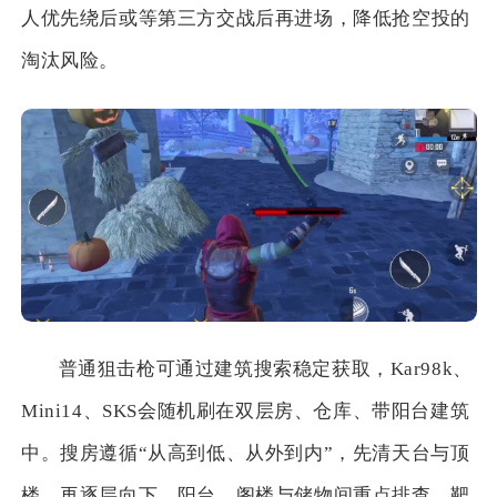
人优先绕后或等第三方交战后再进场，降低抢空投的
淘汰风险。
普通狙击枪可通过建筑搜索稳定获取，Kar98k、
Mini14、SKS会随机刷在双层房、仓库、带阳台建筑
中。搜房遵循“从高到低、从外到内”，先清天台与顶
楼，再逐层向下，阳台、阁楼与储物间重点排查。靶