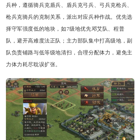
兵种，遵循骑兵克盾兵、盾兵克弓兵、弓兵克枪兵、
枪兵克骑兵的克制关系，派出对应兵种作战。优先选
择守军强度低的地块，如7级地优先邓艾队、程普
队，避开高难度法正队；主力部队集中打高级地，副
队负责铺路与低等级地清扫，合理分配体力，避免主
力体力耗尽耽误扩张。