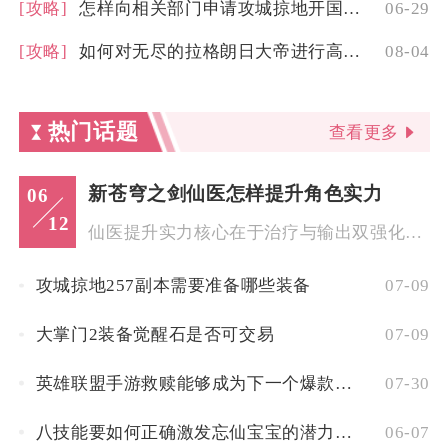
[攻略]
怎样向相关部门申请攻城掠地开国勋章
06-29
[攻略]
如何对无尽的拉格朗日大帝进行高效改装
08-04
热门话题
查看更多
新苍穹之剑仙医怎样提升角色实力
06
12
仙医提升实力核心在于治疗与输出双强化、生存属性堆叠、装备宝石...
攻城掠地257副本需要准备哪些装备
07-09
大掌门2装备觉醒石是否可交易
07-09
英雄联盟手游救赎能够成为下一个爆款游戏吗
07-30
八技能要如何正确激发忘仙宝宝的潜力技巧揭秘
06-07