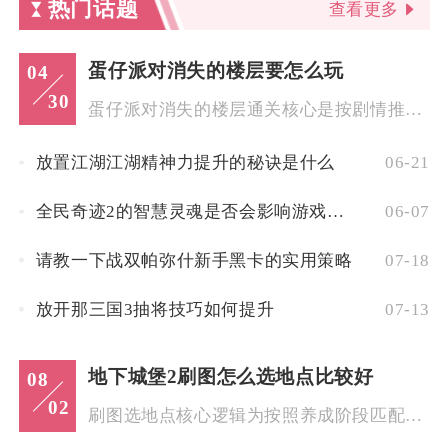
热门话题
查看更多
蛋仔派对消失的楼层要怎么玩
04
30
蛋仔派对消失的楼层通关核心是按剧情推进收集道具、破解机关并在...
放置江湖江湖精神力提升的秘诀是什么
06-21
全民奇迹2的智慧灵魂是否会影响游戏策略
06-07
请教一下战双帕弥什新手黑卡的实用策略
07-18
放开那三国3抽将技巧如何提升
07-13
地下城堡2刷图怎么选地点比较好
08
02
刷图选地点核心逻辑为按照养成阶段匹配资源需求，萌新开荒优先图...