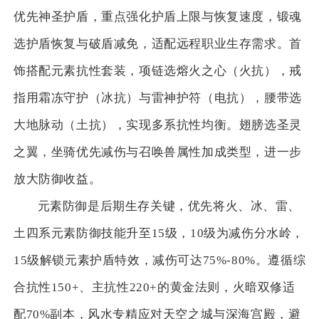
优先神圣护盾，重点强化护盾上限与恢复速度，锻魂
选护盾恢复与破盾减免，适配远程职业生存需求。首
饰搭配元素抗性套装，项链选熔火之心（火抗），戒
指用霜冻守护（冰抗）与雷神护符（电抗），腰带选
大地脉动（土抗），实现多系抗性均衡。翅膀选圣灵
之翼，坐骑优先减伤与召唤兽属性加成类型，进一步
放大防御收益。
元素防御是后期生存关键，优先将火、冰、雷、
土四系元素防御技能升至15级，10级为减伤分水岭，
15级解锁元素护盾特效，减伤可达75%-80%。遵循综
合抗性150+、主抗性220+的黄金法则，火暗双修适
配70%副本，风水专精应对天空之城与深海宫殿，避