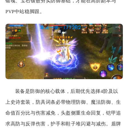
锻魂、宝石镶嵌夯实防御基础，才能在高阶副本与
PVP中站稳脚跟。
装备是防御的核心载体，后期优先选择4阶及以
上史诗套装，防具词条必带物理防御、魔法防御、生
命值百分比与伤害减免，头盔侧重生命回复，铠甲追
求高防与反弹伤害，护手和鞋子堆闪避与减伤。盾牌