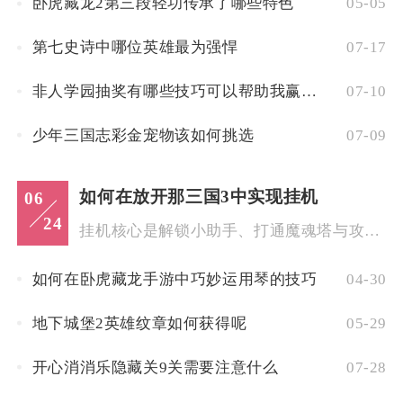
卧虎藏龙2第三段轻功传承了哪些特色
05-05
第七史诗中哪位英雄最为强悍
07-17
非人学园抽奖有哪些技巧可以帮助我赢取奖品
07-10
少年三国志彩金宠物该如何挑选
07-09
如何在放开那三国3中实现挂机
06
24
挂机核心是解锁小助手、打通魔魂塔与攻城掠地等高收益离线玩法，...
如何在卧虎藏龙手游中巧妙运用琴的技巧
04-30
地下城堡2英雄纹章如何获得呢
05-29
开心消消乐隐藏关9关需要注意什么
07-28