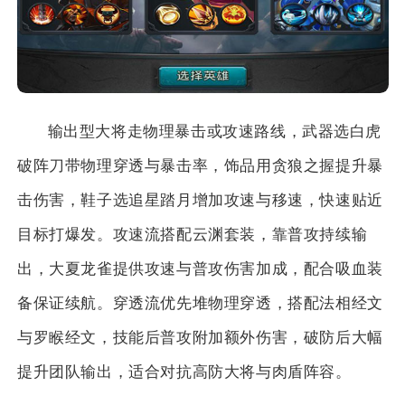
输出型大将走物理暴击或攻速路线，武器选白虎
破阵刀带物理穿透与暴击率，饰品用贪狼之握提升暴
击伤害，鞋子选追星踏月增加攻速与移速，快速贴近
目标打爆发。攻速流搭配云渊套装，靠普攻持续输
出，大夏龙雀提供攻速与普攻伤害加成，配合吸血装
备保证续航。穿透流优先堆物理穿透，搭配法相经文
与罗睺经文，技能后普攻附加额外伤害，破防后大幅
提升团队输出，适合对抗高防大将与肉盾阵容。