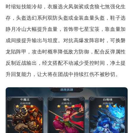
时缩短技能冷却，衣服选火凤袈裟或贪狼七煞强化生
存，头盔选幻系列双防头盔或金装血量头盔，鞋子选
静月冷山大幅提升血量，首饰带七星宝箓，靠血量加
成间接提升输出与坦度。对抗高爆发阵容时，可换磐
龙陷阵甲，攻击时概率降低敌方防御，配合反弹属性
反制近战输出，经文搭配不动减少受控时间，净土提
升回复能力，让大将在团战中持续扛伤不被秒切。