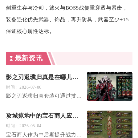
侧重生存与冷却，篝火与BOSS战侧重穿透与暴击，
装备强化优先武器、饰品，再升防具，武器至少+15
保证核心属性达标。
最新资讯
影之刃返璞归真是在哪儿能买到
时间：
2026-07-06
影之刃返璞归真套装可通过技巧成就任务、无尽劫境副本、里武林镜...
攻城掠地中的宝石商人应该如何运筹帷幄
时间：
2026-05-04
宝石商人作为中后期提升战力的核心玩法，其运筹核心在于建立精准...