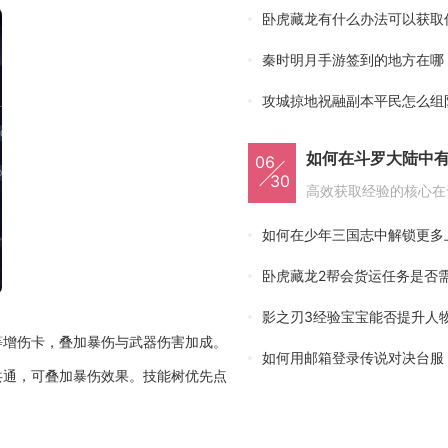
卧虎藏龙有什么办法可以获取
秦时明月手游签到的地方在哪
攻城掠地祝融副本平民怎么组
如何在斗罗大陆中
06
30
如何在少年三国志中解锁更多
卧虎藏龙2帮会货运任务是否
影之刃3经验宝宝能否提升人
等增伤卡，叠加暴伤与武器伤害加成。
如何用邮箱登录传说对决台服
共通，可叠加暴伤效果。技能树优先点