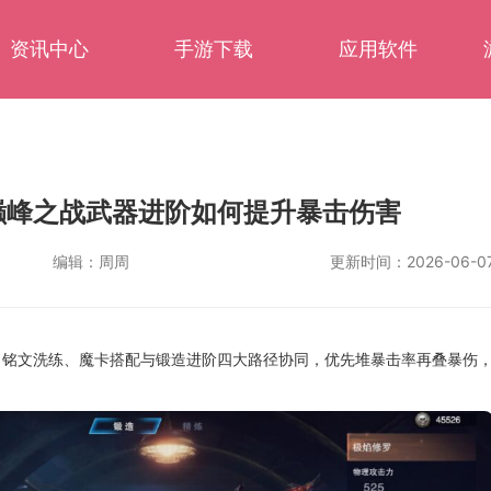
资讯中心
手游下载
应用软件
巅峰之战武器进阶如何提升暴击伤害
编辑：
周周
更新时间：
2026-06-0
、铭文洗练、魔卡搭配与锻造进阶四大路径协同，优先堆暴击率再叠暴伤