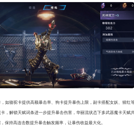
卡，如骆驼卡提供高额暴击率、狗卡提升暴伤上限，副卡搭配女妖、猩红
魔卡，解锁天赋词条进一步提升暴击伤害，华丽流状态下多武器魔卡天赋
招，保持高连击数提升暴击触发频率，让暴伤收益最大化。