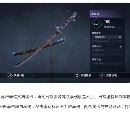
，再培养铭文与魔卡，避免分散资源导致暴伤收益不足。日常坚持刷副本
平衡暴击率与暴伤，暴击率达标后全力堆暴伤，配合魔卡与技能联动，打