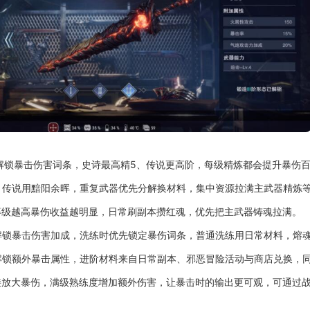
解锁暴击伤害词条，史诗最高精5、传说更高阶，每级精炼都会提升暴伤
、传说用黯阳余晖，重复武器优先分解换材料，集中资源拉满主武器精炼
等级越高暴伤收益越明显，日常刷副本攒红魂，优先把主武器铸魂拉满。
解锁暴击伤害加成，洗练时优先锁定暴伤词条，普通洗练用日常材料，熔
解锁额外暴击属性，进阶材料来自日常副本、邪恶冒险活动与商店兑换，
接放大暴伤，满级熟练度增加额外伤害，让暴击时的输出更可观，可通过