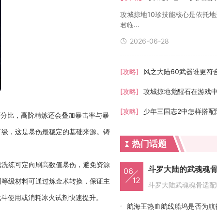
攻城掠地10珍技能核心是依托
君临...
2026-06-28
[攻略]
风之大陆60武器谁更符
[攻略]
攻城掠地觉醒石在游戏
[攻略]
百分比，高阶精炼还会叠加暴击率与暴
等级，这是暴伤最稳定的基础来源。铸
热门话题
魂洗练可定向刷高数值暴伤，避免资源
斗罗大陆的武魂魂
06
12
同等级材料可通过炼金术转换，保证主
战斗使用或消耗冰火试剂快速提升。