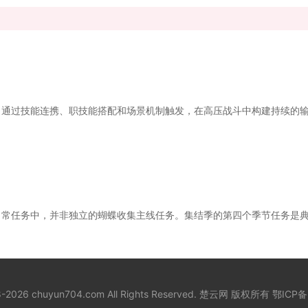
通过技能连携、职技能搭配和场景机制触发，在高压战斗中构建持续的输出
常任务中，并非独立的蝴蝶收集主线任务。集结季的第四个季节任务是典型
18-2026 chuyun704.com All Rights Reserved. 楚云网 版权所有
鄂ICP备